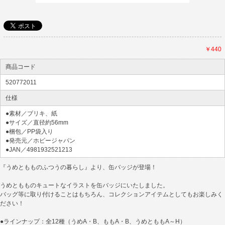
￥440
商品コード
520772011
仕様
●素材／ブリキ、紙
●サイズ／直径約56mm
●梱包／PP袋入り
●発売元／ホビージャパン
●JAN／4981932521213
『うめともものふつうの暮らし』より、缶バッジが登場！
うめともものキュートなイラストを缶バッジにいたしました。
バッグ等に取り付けることはもちろん、コレクションアイテムとしてもお楽しみく
ださい！
●ラインナップ：全12種（うめA・B、ももA・B、うめとももA～H）