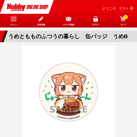
ようこそ、ゲスト 様
0
うめともものふつうの暮らし 缶バッジ うめB