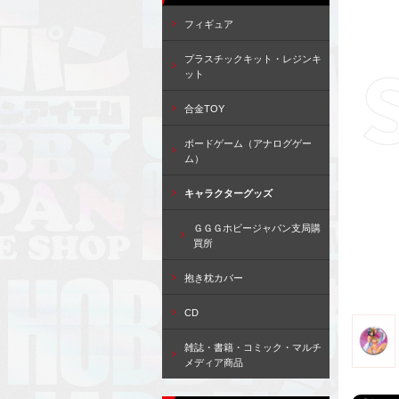
フィギュア
プラスチックキット・レジンキ
ット
合金TOY
ボードゲーム（アナログゲー
ム）
キャラクターグッズ
ＧＧＧホビージャパン支局購
買所
抱き枕カバー
CD
雑誌・書籍・コミック・マルチ
メディア商品