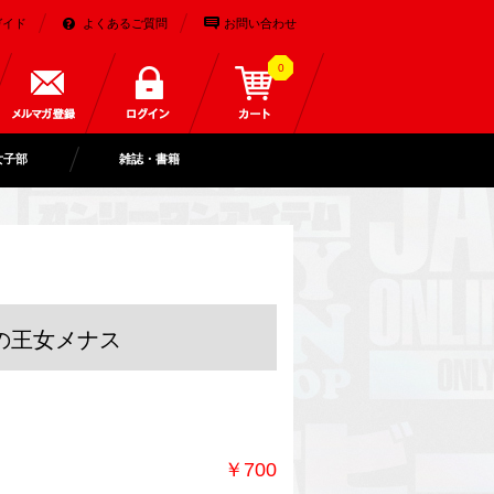
ガイド
よくあるご質問
お問い合わせ
0
女子部
雑誌・書籍
の王女メナス
￥700