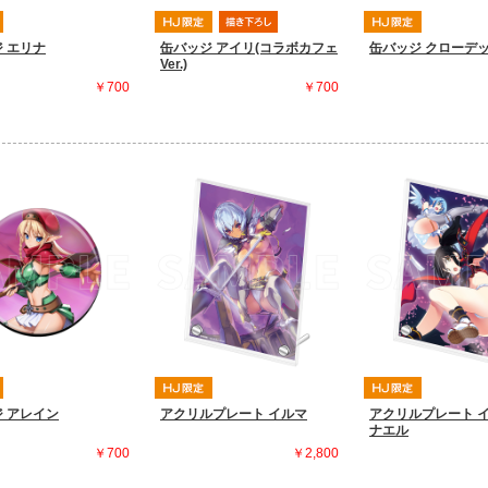
 エリナ
缶バッジ アイリ(コラボカフェ
缶バッジ クローデ
Ver.)
￥700
￥700
 アレイン
アクリルプレート イルマ
アクリルプレート 
ナエル
￥700
￥2,800