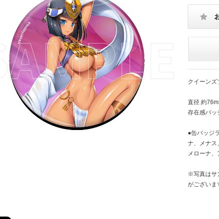
クイーンズ
直径 約7
存在感バッ
●缶バッジ
ナ、メナス、
メローナ、
※写真はサ
がございま