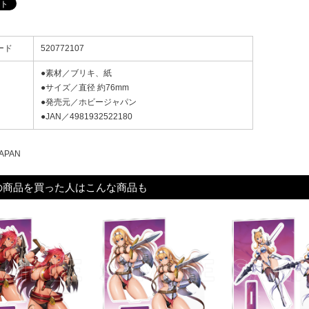
ード
520772107
●素材／ブリキ、紙
●サイズ／直径 約76mm
●発売元／ホビージャパン
●JAN／4981932522180
APAN
の商品を買った人はこんな商品も