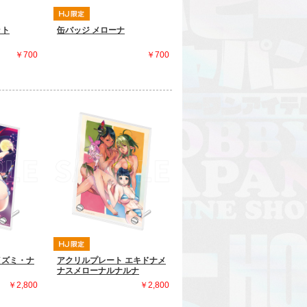
ット
缶バッジ メローナ
￥700
￥700
イズミ・ナ
アクリルプレート エキドナメ
ナスメローナルナルナ
￥2,800
￥2,800