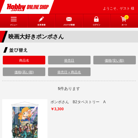
ようこそ、ゲスト 様
0
映画大好きポンポさん
商品名
発売日
価格(安い順)
価格(高い順)
発売日＋商品名
件あります
5
ポンポさん B2タペストリー A
￥3,300