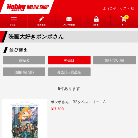
ようこそ、ゲスト 様
0
映画大好きポンポさん
商品名
発売日
価格(安い順)
価格(高い順)
発売日＋商品名
件あります
5
ポンポさん B2タペストリー A
￥3,300