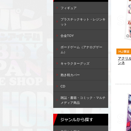
フィギュア
プラスチックキット・レジンキ
ット
合金TOY
ボードゲーム（アナログゲー
ム）
アクリ
ンネ
キャラクターグッズ
抱き枕カバー
CD
雑誌・書籍・コミック・マルチ
メディア商品