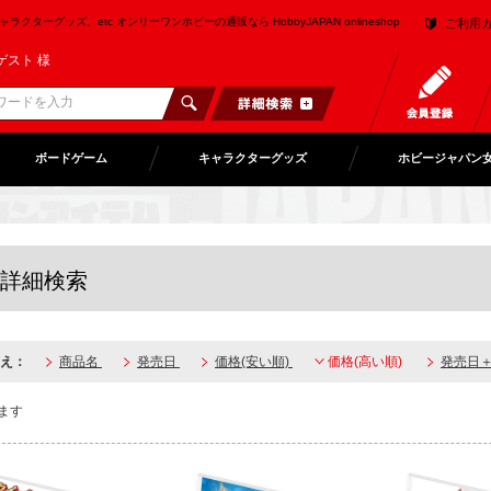
クターグッズ、etc オンリーワンホビーの通販なら HobbyJAPAN onlineshop
ご利用
ゲスト 様
ボードゲーム
キャラクターグッズ
ホビージャパン
詳細検索
え：
商品名
発売日
価格(安い順)
価格(高い順)
発売日
ます