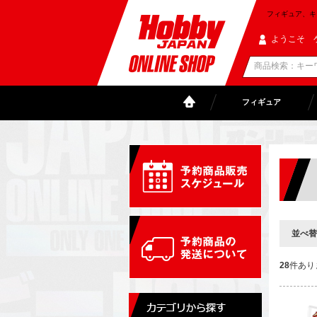
フィギュア、キャラ
ようこそ 
フィギュア
並べ替
28
件あり