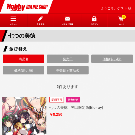
ようこそ、ゲスト 様
0
七つの美徳
商品名
発売日
価格(安い順)
価格(高い順)
発売日＋商品名
件あります
2
七つの美徳 初回限定版[Blu-ray]
￥8,250