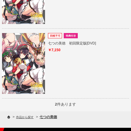
七つの美徳 初回限定版[DVD]
￥7,150
件あります
2
>
>
七つの美徳
作品から探す