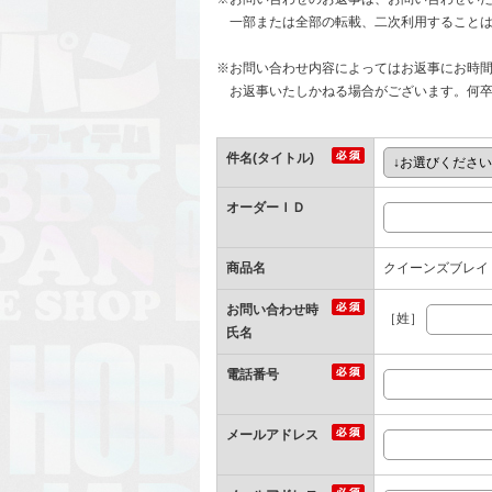
一部または全部の転載、二次利用することは
※お問い合わせ内容によってはお返事にお時
お返事いたしかねる場合がございます。何卒
件名(タイトル)
オーダーＩＤ
商品名
クイーンズブレイ
お問い合わせ時
［姓］
氏名
電話番号
メールアドレス