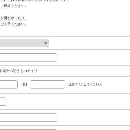
ご遠慮ください。
間が掛かかったり、
ご了承ください。
ド冥土へ誘うものアイリ
［名］
（全角で入力してください）