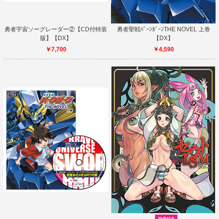
勇者宇宙ソーグレーダー②【CD付特装
勇者聖戦ﾊﾞｰﾝｶﾞｰﾝTHE NOVEL 上巻
版】【DX】
【DX】
￥7,700
￥4,590