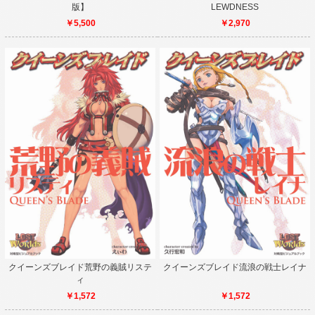
版】
LEWDNESS
￥5,500
￥2,970
クイーンズブレイド荒野の義賊リステ
クイーンズブレイド流浪の戦士レイナ
ィ
￥1,572
￥1,572