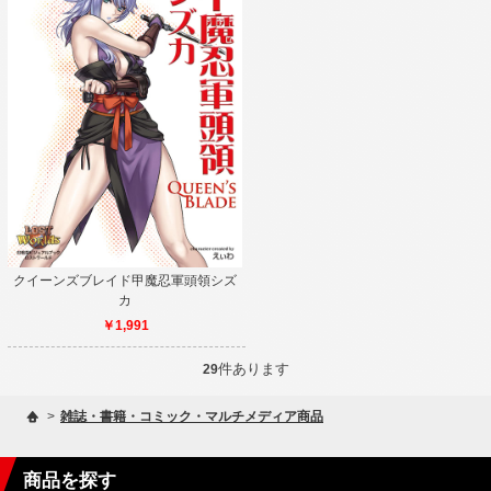
クイーンズブレイド甲魔忍軍頭領シズ
カ
￥1,991
件あります
29
>
雑誌・書籍・コミック・マルチメディア商品
商品を探す