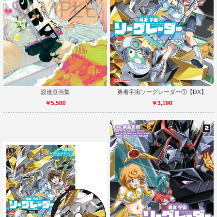
渡邉亘画集
勇者宇宙ソーグレーダー①【DX】
￥5,500
￥3,190