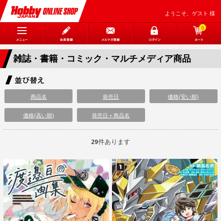
ようこそ、ゲスト 様
0
雑誌・書籍・コミック・マルチメディア商品
商品名
発売日
価格(安い順)
価格(高い順)
発売日＋商品名
件あります
29