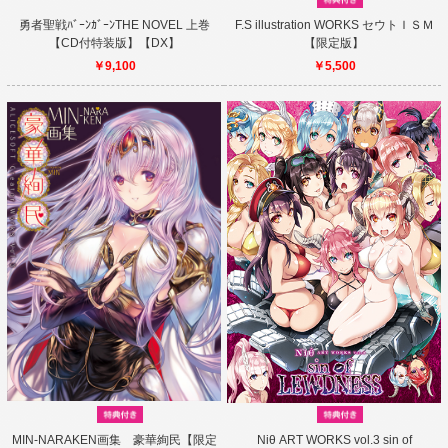
勇者聖戦ﾊﾞｰﾝｶﾞｰﾝTHE NOVEL 上巻
F.S illustration WORKS セウトＩＳＭ
【CD付特装版】【DX】
【限定版】
￥9,100
￥5,500
MIN-NARAKEN画集 豪華絢民【限定
Niθ ART WORKS vol.3 sin of