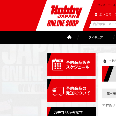
フィギュア、キャラ
ようこそ 
フィギュア
>
抱
並べ替
11
件あり