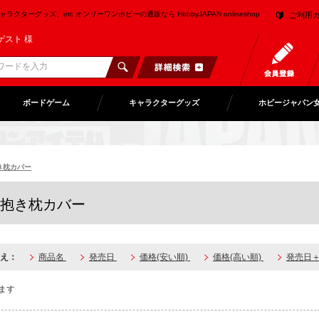
クターグッズ、etc オンリーワンホビーの通販なら HobbyJAPAN onlineshop
ご利用
ゲスト 様
ボードゲーム
キャラクターグッズ
ホビージャパン
き枕カバー
抱き枕カバー
え：
商品名
発売日
価格(安い順)
価格(高い順)
発売日
ます