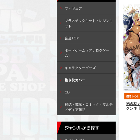
フィギュア
プラスチックキット・レジンキ
ット
合金TOY
ボードゲーム（アナログゲー
ム）
キャラクターグッズ
抱き枕カバー
CD
抱き枕
雑誌・書籍・コミック・マルチ
クンネ
メディア商品