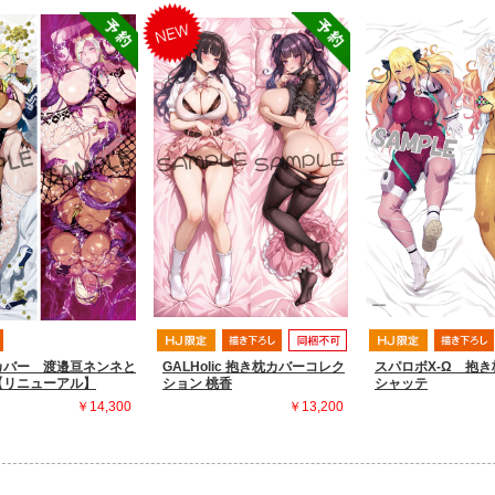
カバー 渡邉亘ネンネと
GALHolic 抱き枕カバーコレク
スパロボX-Ω 抱
【リニューアル】
ション 桃香
シャッテ
￥14,300
￥13,200