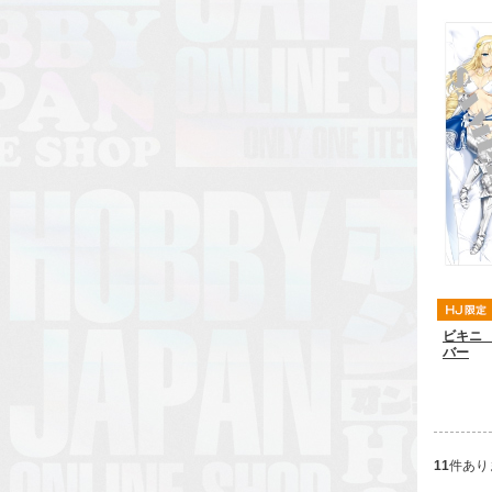
ビキニ
バー
11
件あり