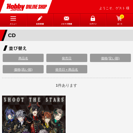
ようこそ、ゲスト 様
0
CD
商品名
発売日
価格(安い順)
価格(高い順)
発売日＋商品名
件あります
1