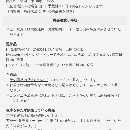
配送料 全国一律700円（税込）
代金引換決済の場合は代引手数料300円（税込）がかかります
（消費税 商品代金に10%の商品税を加算）
商品引渡し時期
※土日祝および大型連休・お盆期間・年末年始は出荷をお休みさせていた
だきます
通常品
[代金引換決済]…ご注文日より5営業日以内に発送
[Amazon Pay][クレジットカード決済][PayPay決済]…ご注文日より5営業日
以内に発送
[コンビニ決済]…ご入金翌営業日より5営業日以内に発送
予約品
「
予約商品の発送について
」のぺージでご案内しています。
※お届け時期は予告なく変更となる場合があります。あらかじめご了承く
ださい
※コンビニ決済を選択されたお客様は、ご入金がない場合は商品確保をし
ておりません
在庫を持たず販売している商品
ご注文確認後に商品確保いたします。
万が一､発売元メーカーで在庫切れの場合は､ご注文を取り消しさせていた
だく場合があります｡