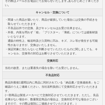
その際はメールかお電話にてお知らせいたします｡あらかじめご了承くださ
い｡
キャンセル・交換について
・間違った商品が届いたり、商品が破損していた場合には交換の手続きを
取らせていただきます。
・不良品以外での交換、及びキャンセルはお受け出来ません。
・外装、内装を問わず「箱」「ブリスター」「薄紙」については緩衝材扱
いとなります。
通販の特性上、輸送時及び入荷時に凹み、キズ、スレ等が発生する可能
性がありますが、交換はいたしません。
・保証対象に当たらないと判断させていただいたものに関しましても、キ
ャンセル、交換等の対応はお断りさせていただきます。
交換対応
当社の故意、または重過失の場合を除いてお受けしません。
不良品対応
商品到着後1週間以内に商品に同封されている「納品書／交換連絡表」をご
確認のうえご連絡ください。当社送料負担にて交換対応させていただきま
す。
(一部商品は製造メーカーにて交換対応させていただきます。ただし、良品
在庫がない場合や、数量限定商品の場合は、交換対応不可な場合がござい
ますので、その際は個別にご連絡させていただきます。）