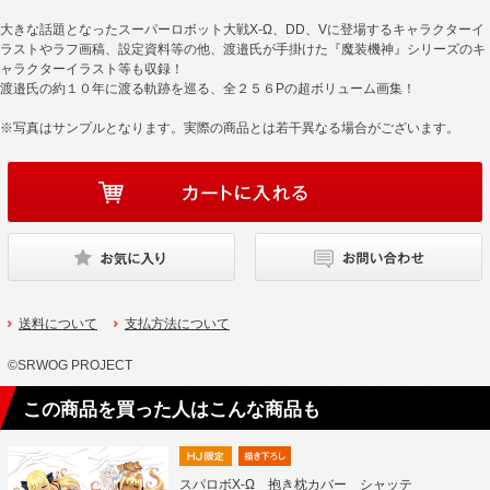
大きな話題となったスーパーロボット大戦X-Ω、DD、Vに登場するキャラクターイ
ラストやラフ画稿、設定資料等の他、渡邉氏が手掛けた『魔装機神』シリーズのキ
ャラクターイラスト等も収録！
渡邉氏の約１０年に渡る軌跡を巡る、全２５６Pの超ボリューム画集！
※写真はサンプルとなります。実際の商品とは若干異なる場合がございます。
送料について
支払方法について
©SRWOG PROJECT
この商品を買った人はこんな商品も
スパロボX-Ω 抱き枕カバー シャッテ