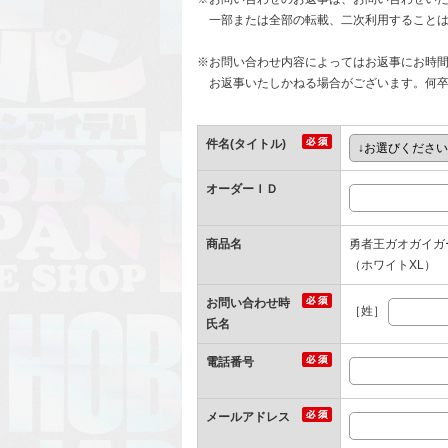
一部または全部の転載、二次利用することは
※お問い合わせ内容によってはお返事にお時
お返事いたしかねる場合がございます。何卒
件名(タイトル)
オーダーＩＤ
商品名
勇者王ガオガイガー
（ホワイトXL）
お問い合わせ時
［姓］
氏名
電話番号
メールアドレス