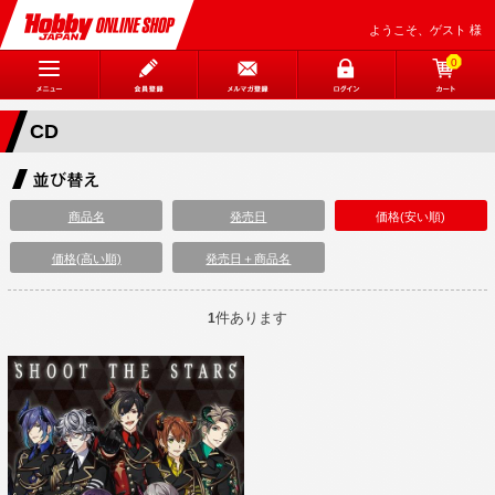
ようこそ、ゲスト 様
0
CD
商品名
発売日
価格(安い順)
価格(高い順)
発売日＋商品名
件あります
1