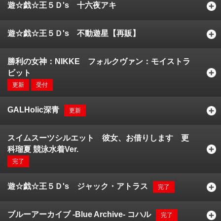
遊☆戯☆王５Ｄ's 十六夜アキ
遊☆戯☆王５Ｄ's 不動遊星【再販】
勝利の女神：NIKKE フォルクヴァン：モイストラ
ビット
更新
受付
GALHolic深青
更新
スイムスーツシルエット 彼女、お借りします 更
科瑠夏 競泳水着Ver.
完了
遊☆戯☆王５Ｄ's ジャック・アトラス
完了
ブルーアーカイブ -Blue Archive- コハル
完了