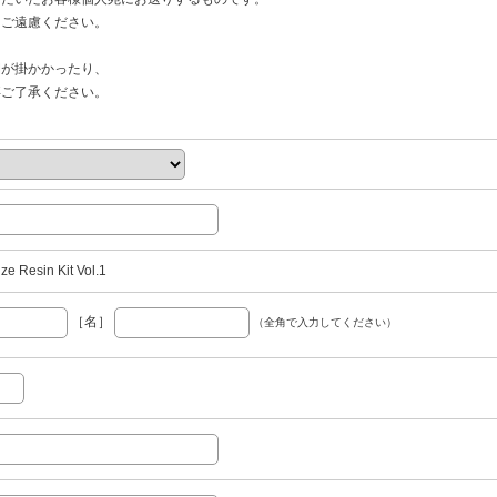
ご遠慮ください。
間が掛かかったり、
ご了承ください。
e Resin Kit Vol.1
［名］
（全角で入力してください）