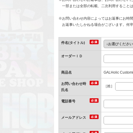
一部または全部の転載、二次利用することは
※お問い合わせ内容によってはお返事にお時
お返事いたしかねる場合がございます。何卒
件名(タイトル)
オーダーＩＤ
商品名
GALHolic Customiz
お問い合わせ時
［姓］
氏名
電話番号
メールアドレス