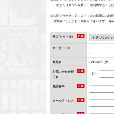
一部または全部の転載、二次利用することは
※お問い合わせ内容によってはお返事にお時
お返事いたしかねる場合がございます。何卒
件名(タイトル)
オーダーＩＤ
商品名
GALHolic 七星
お問い合わせ時
［姓］
氏名
電話番号
メールアドレス