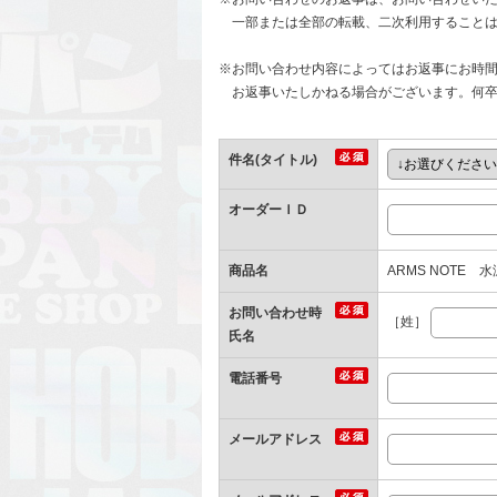
一部または全部の転載、二次利用することは
※お問い合わせ内容によってはお返事にお時
お返事いたしかねる場合がございます。何卒
件名(タイトル)
オーダーＩＤ
商品名
ARMS NOTE 
お問い合わせ時
［姓］
氏名
電話番号
メールアドレス