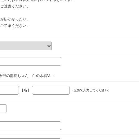
ご遠慮ください。
間が掛かかったり、
ご了承ください。
水泳部の部長ちゃん 白の水着Ver.
［名］
（全角で入力してください）