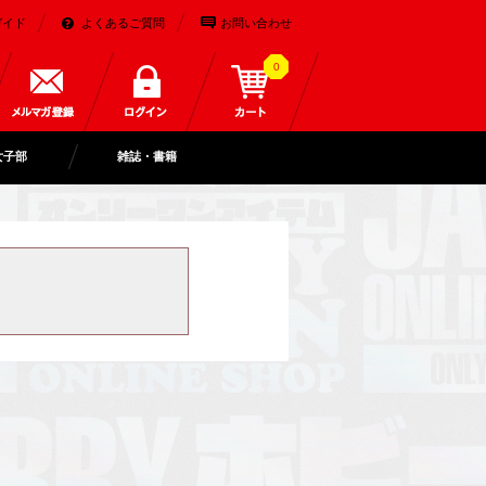
ガイド
よくあるご質問
お問い合わせ
0
女子部
雑誌・書籍