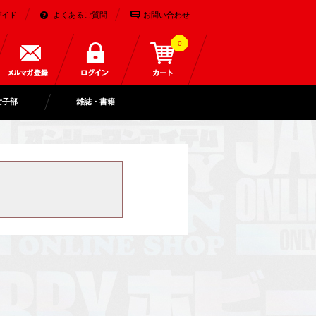
ガイド
よくあるご質問
お問い合わせ
0
女子部
雑誌・書籍