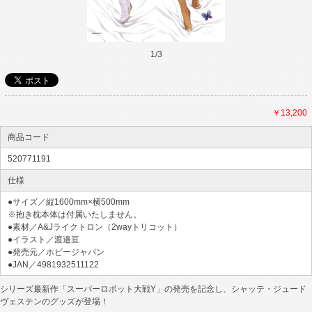
1
/
3
￥13,200
商品コード
520771191
仕様
●サイズ／縦1600mm×横500mm
※抱き枕本体は付属いたしません。
●素材／A&Jライクトロン（2wayトリコット）
●イラスト／渡邉亘
●発売元／ホビージャパン
●JAN／4981932511122
シリーズ最新作「スーパーロボット大戦Y」の発売を記念し、シャッテ・ジュード
ヴェステンのグッズが登場！