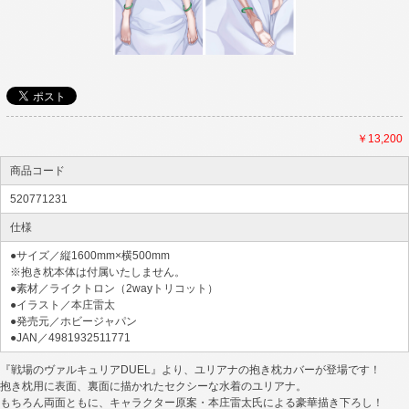
￥13,200
商品コード
520771231
仕様
●サイズ／縦1600mm×横500mm
※抱き枕本体は付属いたしません。
●素材／ライクトロン（2wayトリコット）
●イラスト／本庄雷太
●発売元／ホビージャパン
●JAN／4981932511771
『戦場のヴァルキュリアDUEL』より、ユリアナの抱き枕カバーが登場です！
抱き枕用に表面、裏面に描かれたセクシーな水着のユリアナ。
もちろん両面ともに、キャラクター原案・本庄雷太氏による豪華描き下ろし！