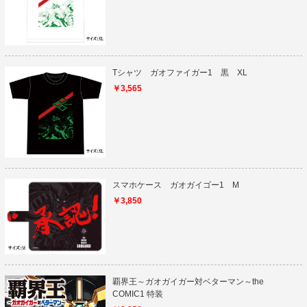
Tシャツ ガオファイガー1 黒 XL
￥3,565
スマホケース ガオガイゴー1 M
￥3,850
覇界王～ガオガイガー対ベターマン～the
COMIC1 特装