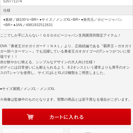
520771274
仕様
●素材／綿100％<BR> ●サイズ／メンズXL<BR> ●発売元／ホビージャパン
<BR> ●JAN／4981932512631
ここでしか手に入らない！ＧＧＧホビージャパン支局購買所限定アイテム！
OVA『勇者王ガオガイガーＦＩＮＡＬ』より、正統続編である『覇界王～ガオガイ
ガー対ベターマン～』でも活躍している勇者王ガオガイゴーのTシャツがついに登
場です！！
赤が鮮やかに映える、シンプルなデザインの大人向け仕様！
ボディには日常使いにも耐えられるよう、6.2オンスという通常よりも厚手のオン
スのTシャツを使用し、サイズはLとXLの2種類をご用意しました。
●サイズ展開／メンズL・メンズXL
※画像は監修中のものとなります。実際の商品とは若干異なる場合がございます。