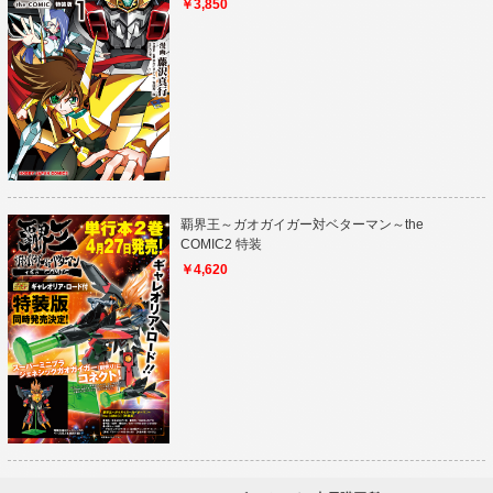
￥3,850
覇界王～ガオガイガー対ベターマン～the
COMIC2 特装
￥4,620