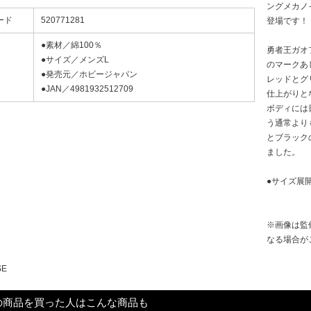
ングメカノ
ード
520771281
登場です！
●素材／綿100％
勇者王ガオ
●サイズ／メンズL
のマークあ
●発売元／ホビージャパン
レッドとグ
●JAN／4981932512709
仕上がりと
ボディには
う通常より
とブラック
ました。
●サイズ展
※画像は監
なる場合が
SE
の商品を買った人はこんな商品も