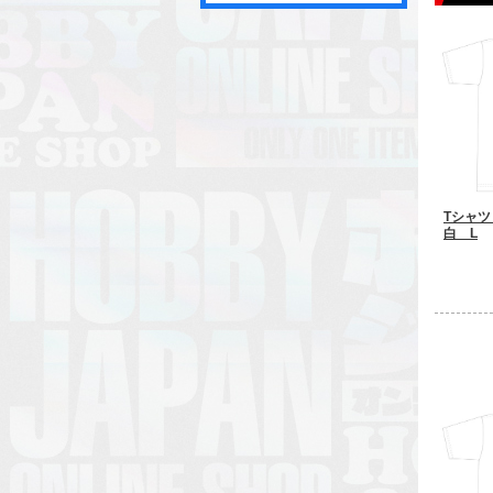
Tシャ
白 L