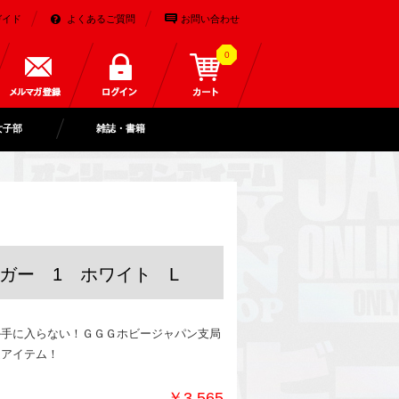
ガイド
よくあるご質問
お問い合わせ
0
女子部
雑誌・書籍
イガー 1 ホワイト L
か手に入らない！ＧＧＧホビージャパン支局
定アイテム！
￥3,565