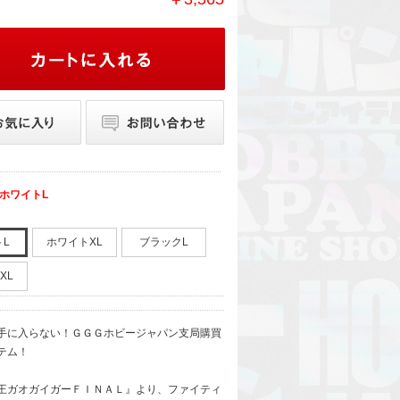
ホワイトL
L
ホワイトXL
ブラックL
XL
手に入らない！ＧＧＧホビージャパン支局購買
テム！
者王ガオガイガーＦＩＮＡＬ』より、ファイティ