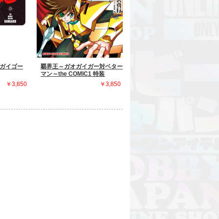
ガイゴー
覇界王～ガオガイガー対ベター
マン～the COMIC1 特装
￥3,850
￥3,850