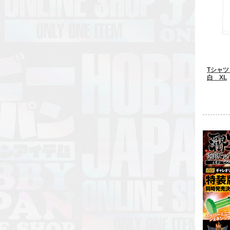
Tシャ
白 XL