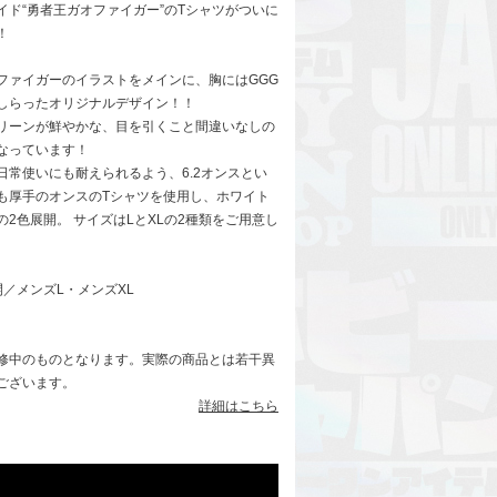
イド“勇者王ガオファイガー”のTシャツがついに
！
ファイガーのイラストをメインに、胸にはGGG
しらったオリジナルデザイン！！
リーンが鮮やかな、目を引くこと間違いなしの
なっています！
日常使いにも耐えられるよう、6.2オンスとい
も厚手のオンスのTシャツを使用し、ホワイト
の2色展開。 サイズはLとXLの2種類をご用意し
開／メンズL・メンズXL
修中のものとなります。実際の商品とは若干異
ございます。
詳細はこちら