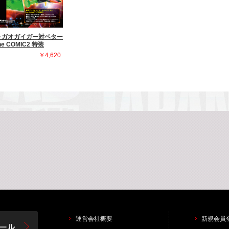
～ガオガイガー対ベター
e COMIC2 特装
￥4,620
運営会社概要
新規会員