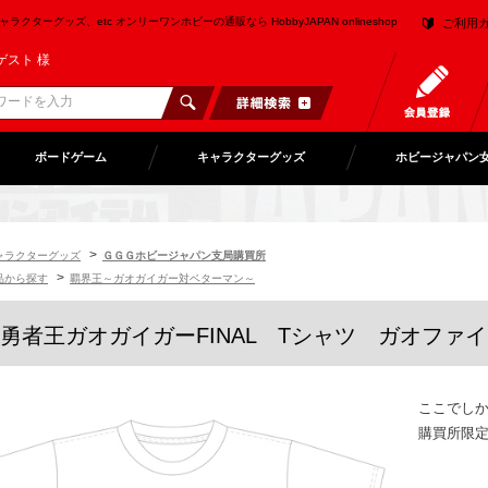
クターグッズ、etc オンリーワンホビーの通販なら HobbyJAPAN onlineshop
ご利用
ゲスト 様
ボードゲーム
キャラクターグッズ
ホビージャパン
>
ャラクターグッズ
ＧＧＧホビージャパン支局購買所
>
品から探す
覇界王～ガオガイガー対ベターマン～
勇者王ガオガイガーFINAL Tシャツ ガオファ
ここでし
購買所限