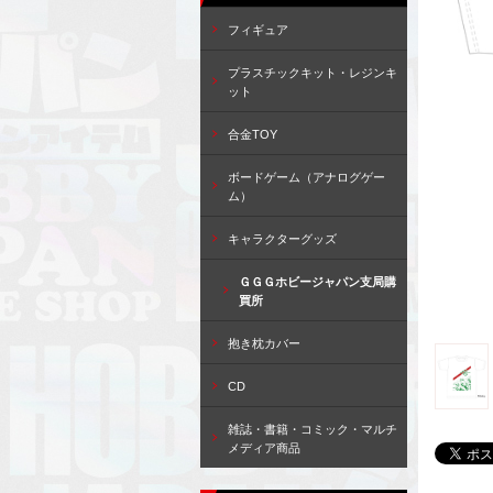
フィギュア
プラスチックキット・レジンキ
ット
合金TOY
ボードゲーム（アナログゲー
ム）
キャラクターグッズ
ＧＧＧホビージャパン支局購
買所
抱き枕カバー
CD
雑誌・書籍・コミック・マルチ
メディア商品