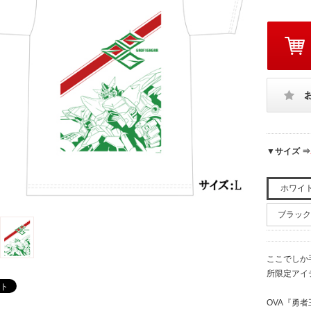
▼サイズ ⇒
ホワイト
ブラック
ここでしか
所限定アイ
OVA『勇