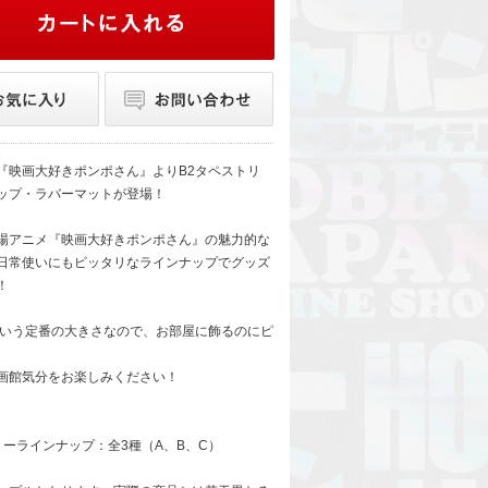
『映画大好きポンポさん』よりB2タペストリ
ップ・ラバーマットが登場！
場アニメ『映画大好きポンポさん』の魅力的な
日常使いにもピッタリなラインナップでグッズ
！
という定番の大きさなので、お部屋に飾るのにピ
画館気分をお楽しみください！
リーラインナップ：全3種（A、B、C）