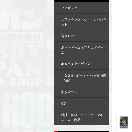
フィギュア
プラスチックキット・レジンキ
ット
合金TOY
ボードゲーム（アナログゲー
ム）
キャラクターグッズ
ＧＧＧホビージャパン支局購
買所
抱き枕カバー
CD
雑誌・書籍・コミック・マルチ
メディア商品