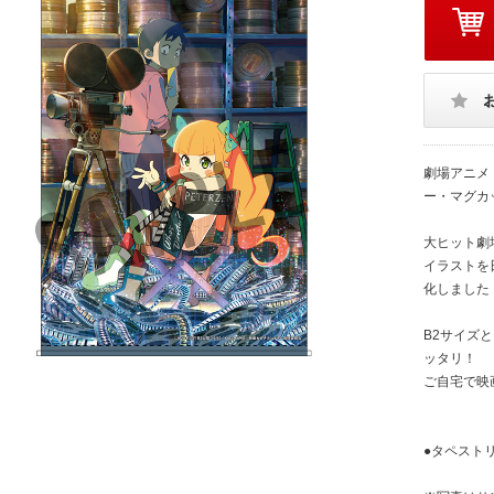
劇場アニメ
ー・マグカ
大ヒット劇
イラストを
化しました
B2サイズ
ッタリ！
ご自宅で映
●タペスト