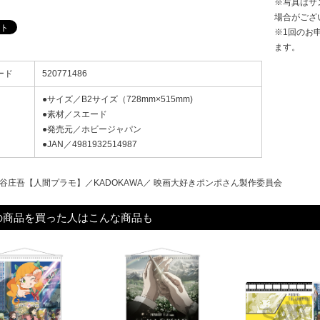
※写真はサ
場合がござ
※1回のお
ます。
ード
520771486
●サイズ／B2サイズ（728mm×515mm)
●素材／スエード
●発売元／ホビージャパン
●JAN／4981932514987
 杉谷庄吾【人間プラモ】／KADOKAWA／ 映画大好きポンポさん製作委員会
の商品を買った人はこんな商品も