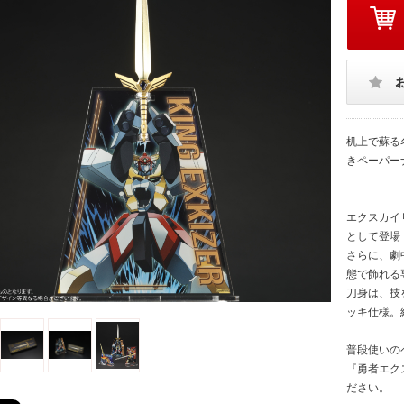
机上で蘇る
きペーパー
エクスカイ
として登場
さらに、劇
態で飾れる
刀身は、技
ッキ仕様。
普段使いの
『勇者エク
ださい。