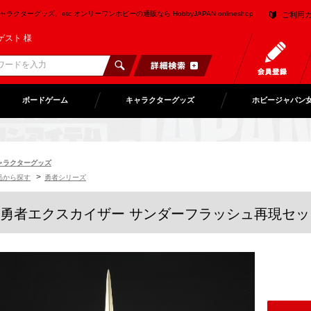
クターグッズ、etc オンリーワンホビーの通販なら HobbyJAPAN onlineshop
ご利用
ゲスト 様
ボードゲーム
キャラクターグッズ
ホビージャパン
ャラクターグッズ
>
品から探す
勇者シリーズ
勇者エクスカイザー サンダーフラッシュ再現セッ