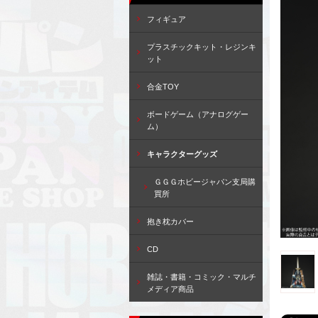
フィギュア
プラスチックキット・レジンキ
ット
合金TOY
ボードゲーム（アナログゲー
ム）
キャラクターグッズ
ＧＧＧホビージャパン支局購
買所
抱き枕カバー
CD
雑誌・書籍・コミック・マルチ
メディア商品