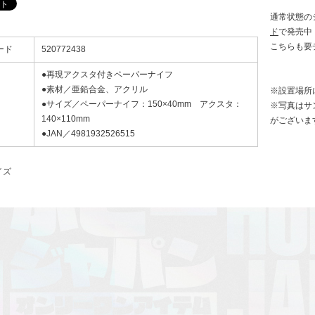
通常状態の
ド
で発売中
こちらも要
ード
520772438
●再現アクスタ付きペーパーナイフ
●素材／亜鉛合金、アクリル
※設置場所
●サイズ／ペーパーナイフ：150×40mm アクスタ：
※写真はサ
140×110mm
がございま
●JAN／4981932526515
イズ