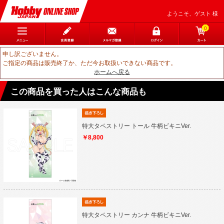
ようこそ、ゲスト 様
0
申し訳ございません。
ご指定の商品は販売終了か、ただ今お取扱いできない商品です。
ホームへ戻る
この商品を買った人はこんな商品も
特大タペストリー トール 牛柄ビキニVer.
￥8,800
特大タペストリー カンナ 牛柄ビキニVer.