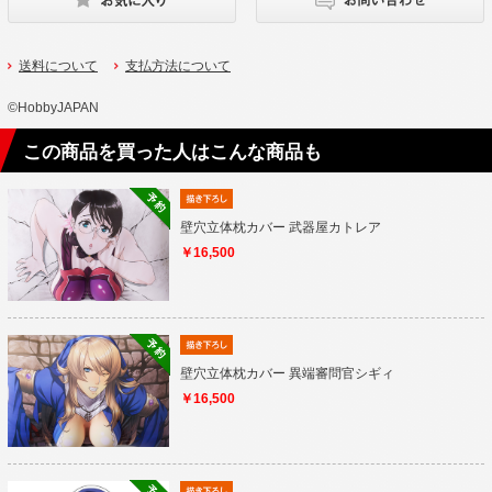
送料について
支払方法について
©HobbyJAPAN
この商品を買った人はこんな商品も
壁穴立体枕カバー 武器屋カトレア
￥16,500
壁穴立体枕カバー 異端審問官シギィ
￥16,500