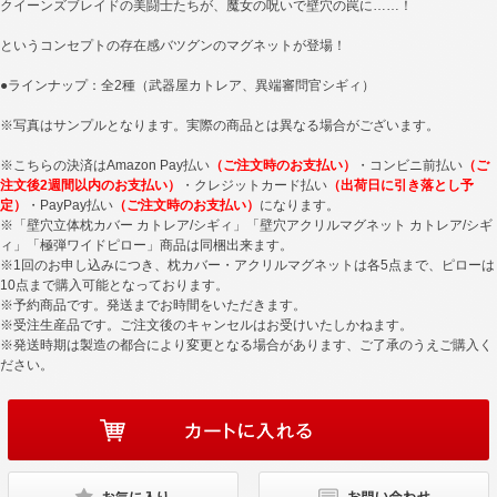
クイーンズブレイドの美闘士たちが、魔女の呪いで壁穴の罠に……！
というコンセプトの存在感バツグンのマグネットが登場！
●ラインナップ：全2種（武器屋カトレア、異端審問官シギィ）
※写真はサンプルとなります。実際の商品とは異なる場合がございます。
※こちらの決済はAmazon Pay払い
（ご注文時のお支払い）
・コンビニ前払い
（ご
注文後2週間以内のお支払い）
・クレジットカード払い
（出荷日に引き落とし予
定）
・PayPay払い
（ご注文時のお支払い）
になります。
※「壁穴立体枕カバー カトレア/シギィ」「壁穴アクリルマグネット カトレア/シギ
ィ」「極弾ワイドピロー」商品は同梱出来ます。
※1回のお申し込みにつき、枕カバー・アクリルマグネットは各5点まで、ピローは
10点まで購入可能となっております。
※予約商品です。発送までお時間をいただきます。
※受注生産品です。ご注文後のキャンセルはお受けいたしかねます。
※発送時期は製造の都合により変更となる場合があります、ご了承のうえご購入く
ださい。