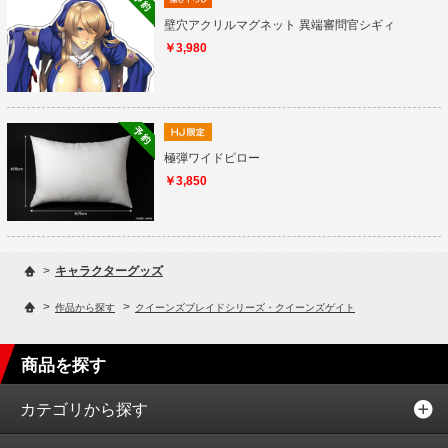
壁穴アクリルマグネット 異端審問官シギィ
￥3,980
極弾ワイドピロー
￥3,850
>
キャラクターグッズ
>
>
作品から探す
クイーンズブレイドシリーズ・クイーンズゲイト
商品を探す
カテゴリから探す