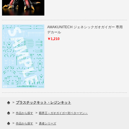
AMAKUNITECH ジェネシックガオガイガー 専用
デカール
￥1,210
>
プラスチックキット・レジンキット
>
>
作品から探す
覇界王～ガオガイガー対ベターマン～
>
>
作品から探す
勇者シリーズ