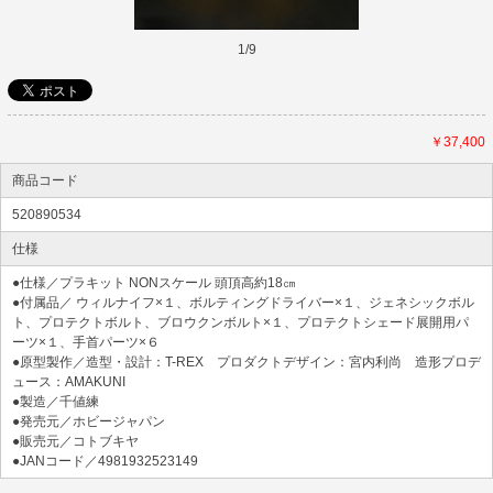
1
/
9
￥37,400
商品コード
520890534
仕様
●仕様／プラキット NONスケール 頭頂高約18㎝
●付属品／ ウィルナイフ×１、ボルティングドライバー×１、ジェネシックボル
ト、プロテクトボルト、ブロウクンボルト×１、プロテクトシェード展開用パ
ーツ×１、手首パーツ×６
●原型製作／造型・設計：T-REX プロダクトデザイン：宮内利尚 造形プロデ
ュース：AMAKUNI
●製造／千値練
●発売元／ホビージャパン
●販売元／コトブキヤ
●JANコード／4981932523149