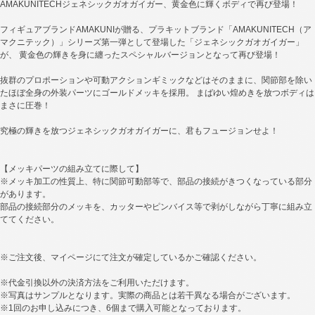
AMAKUNITECHジェネシックガオガイガー、黄金色に輝くボディで再び登場！
フィギュアブランドAMAKUNIが贈る、プラキットブランド「AMAKUNITECH（ア
マクニテック）」シリーズ第一弾として登場した「ジェネシックガオガイガー」
が、 黄金色の輝きを身に纏ったスペシャルバージョンとなって再び登場！
抜群のプロポーションや可動アクションギミックなどはそのままに、関節部を除い
たほぼ全身の外装パーツにゴールドメッキを採用。 まばゆい煌めきを放つボディは
まさに圧巻！
究極の輝きを放つジェネシックガオガイガーに、君もフュージョンせよ！
【メッキパーツの組み立てに際して】
※メッキ加工の性質上、特に関節可動部等で、部品の接続がきつくなっている部分
があります。
部品の接続部分のメッキを、カッターやピンバイス等で剥がしながら丁寧に組み立
ててください。
※ご注文後、マイページにて注文が確定しているかご確認ください。
※代金引換以外の決済方法をご利用いただけます。
※写真はサンプルとなります。実際の商品とは若干異なる場合がございます。
※1回のお申し込みにつき、6個まで購入可能となっております。