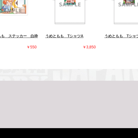
もも ステッカー 白枠
うめともも TシャツA
うめともも Tシャ
￥550
￥3,850