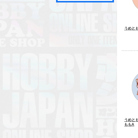
うめと
うめと
ももA