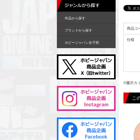
作品から探す
商品コ
ブランドから探す
仕様
ホビージャパン女子部
©藤沢カ
こ