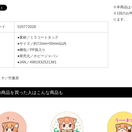
※本商品は
※1回のお
ります。
ード
520772028
●素材／ミラコートタック
●サイズ／約72mm×50mm以内
●梱包／PP袋入り
●発売元／ホビージャパン
●JAN／4981932521381
ミヤ／竹書房
の商品を買った人はこんな商品も