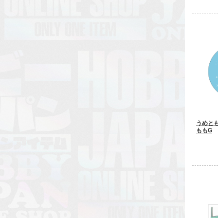
うめと
ももG