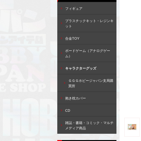
フィギュア
プラスチックキット・レジンキ
ット
合金TOY
ボードゲーム（アナログゲー
ム）
キャラクターグッズ
ＧＧＧホビージャパン支局購
買所
抱き枕カバー
CD
雑誌・書籍・コミック・マルチ
メディア商品