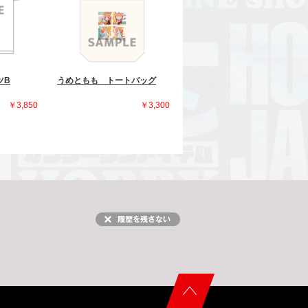
ツB
うめともも トートバッグ
￥3,850
￥3,300