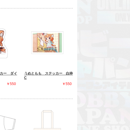
カー ダイ
うめともも ステッカー 白枠
C
￥550
￥550