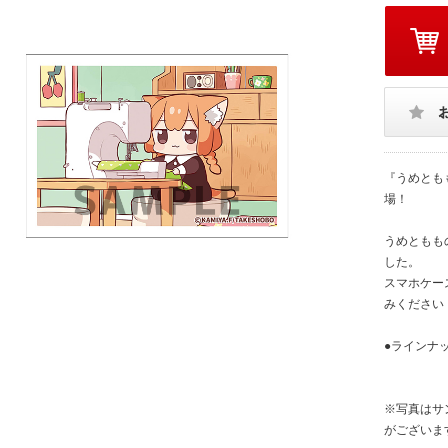
『うめとも
場！
うめともも
した。
スマホケー
みください
●ラインナ
※写真はサ
がございま