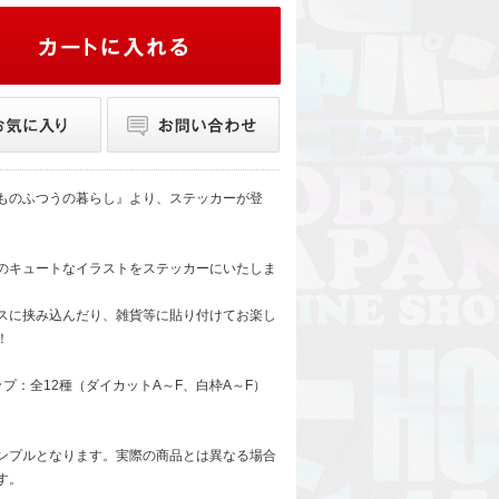
ものふつうの暮らし』より、ステッカーが登
のキュートなイラストをステッカーにいたしま
スに挟み込んだり、雑貨等に貼り付けてお楽し
！
ップ：全12種（ダイカットA～F、白枠A～F）
ンプルとなります。実際の商品とは異なる場合
す。