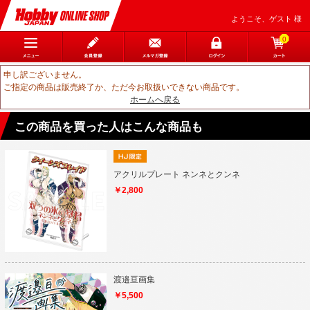
ようこそ、ゲスト 様
0
申し訳ございません。
ご指定の商品は販売終了か、ただ今お取扱いできない商品です。
ホームへ戻る
この商品を買った人はこんな商品も
アクリルプレート ネンネとクンネ
￥2,800
渡邉亘画集
￥5,500