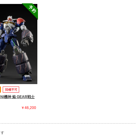
NI機神 焔 GEAR戦士
￥46,200
ます