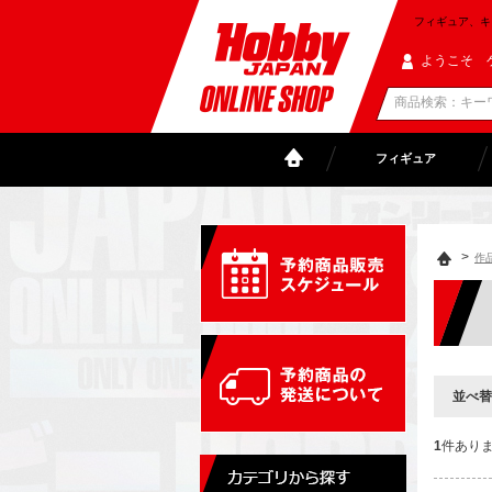
フィギュア、キャラ
ようこそ 
フィギュア
>
作
並べ替
1
件あり