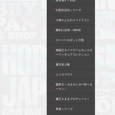
吸血鬼すぐ死ぬ
幻想水滸伝シリーズ
小林さんちのメイドラゴン
勝利の女神：NIKKE
スーパーロボット大戦
遊戯王カードゲームモンスタ
ーフィギュアコレクション
夏目友人帳
ニトロプラス
覇界王～ガオガイガー対ベタ
ーマン～
魔王さまをプロデュース！
勇者シリーズ