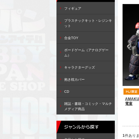
フィギュア
プラスチックキット・レジンキ
ット
合金TOY
ボードゲーム（アナログゲー
ム）
キャラクターグッズ
抱き枕カバー
CD
AMAKU
電童
雑誌・書籍・コミック・マルチ
メディア商品
1
件あり