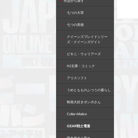
作品から探す
七つの大罪
七つの美徳
クイーンズブレイドシリー
ズ・クイーンズゲイト
ビキニ・ウォリアーズ
HJ文庫・コミック
アリスソフト
うめともものふつうの暮らし
映画大好きポンポさん
Collar×Malice
GEAR戦士電童