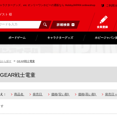
クターグッズ、etc オンリーワンホビーの通販なら HobbyJAPAN onlineshop
ご利用
ゲスト 様
ボードゲーム
キャラクターグッズ
ホビージャパン
>
品から探す
GEAR戦士電童
GEAR戦士電童
え：
商品名
発売日
価格(安い順)
価格(高い順)
発売日
ます