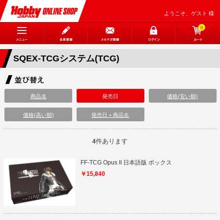
ようこそ、ゲスト 様
0
SQEX-TCGシステム(TCG)
商品名
発売日
価格(安い順)
価格(高い順)
発売日＋商品名
件あります
4
FF-TCG Opus II 日本語版 ボックス
￥15,840