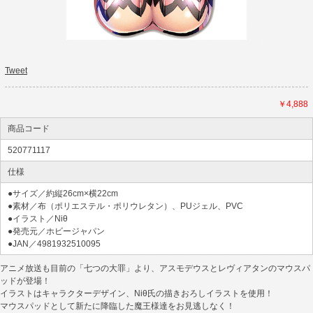
Tweet
￥4,888
商品コード
520771117
仕様
●サイズ／約縦26cm×横22cm
●素材／布（ポリエステル・ポリウレタン）、PUジェル、PVC
●イラスト／Niθ
●発売元／ホビージャパン
●JAN／4981932510095
アニメ放送も目前の「七つの大罪」より、アスモデウスとレヴィアタンのマウスパ
ッドが登場！
イラストはキャラクターデザイン、Niθ氏の描きおろしイラストを使用！
マウスパッドとして新たに降臨した魔王様達をお見逃しなく！