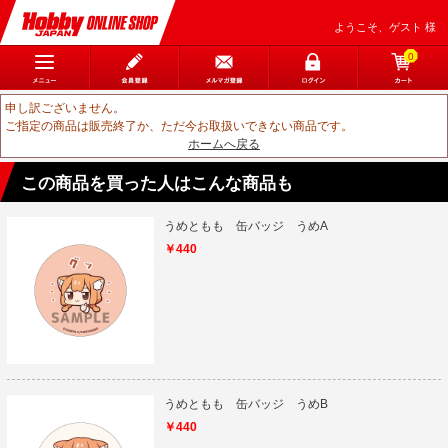
ようこそ、ゲスト 様
0
申し訳ございません。
ご指定の商品は販売終了か、ただ今お取扱いできない商品です。
ホームへ戻る
この商品を買った人はこんな商品も
うめともも 缶バッジ うめA
￥440
うめともも 缶バッジ うめB
￥440