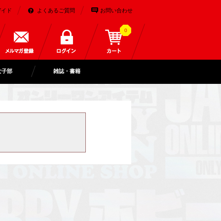
ガイド
よくあるご質問
お問い合わせ
0
女子部
雑誌・書籍