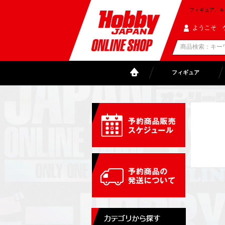
フィギュア、キャラ
ようこそ 
フィギュア