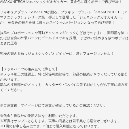
AMAKUNITECHジェネシックガオガイガー、黄金色に輝くボディで再び登場！
フィギュアブランドAMAKUNIが贈る、プラキットブランド「AMAKUNITECH（ア
マクニテック）」シリーズ第一弾として登場した「ジェネシックガオガイガー」
が、 黄金色の輝きを身に纏ったスペシャルバージョンとなって再び登場！
抜群のプロポーションや可動アクションギミックなどはそのままに、関節部を除い
たほぼ全身の外装パーツにゴールドメッキを採用。 まばゆい煌めきを放つボディは
まさに圧巻！
究極の輝きを放つジェネシックガオガイガーに、君もフュージョンせよ！
【メッキパーツの組み立てに際して】
※メッキ加工の性質上、特に関節可動部等で、部品の接続がきつくなっている部分
があります。
部品の接続部分のメッキを、カッターやピンバイス等で剥がしながら丁寧に組み立
ててください。
※ご注文後、マイページにて注文が確定しているかご確認ください。
※代金引換以外の決済方法をご利用いただけます。
※写真はサンプルとなります。実際の商品とは若干異なる場合がございます。
※1回のお申し込みにつき、6個まで購入可能となっております。