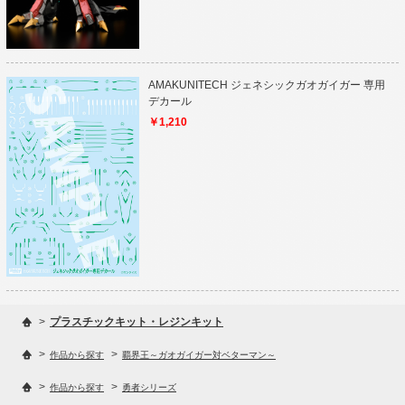
AMAKUNITECH ジェネシックガオガイガー 専用
デカール
￥1,210
>
プラスチックキット・レジンキット
>
>
作品から探す
覇界王～ガオガイガー対ベターマン～
>
>
作品から探す
勇者シリーズ