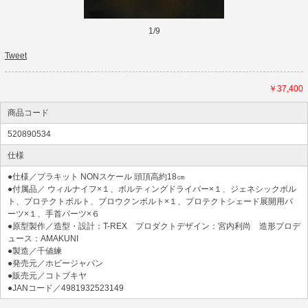
1
/
9
Tweet
￥37,400
商品コード
520890534
仕様
●仕様／プラキット NONスケール 頭頂高約18㎝
●付属品／ ウィルナイフ×１、ボルティングドライバー×１、ジェネシックボル
ト、プロテクトボルト、ブロウクンボルト×１、プロテクトシェード展開用パ
ーツ×１、手首パーツ×６
●原型製作／造型・設計：T-REX プロダクトデザイン：宮内利尚 造形プロデ
ュース：AMAKUNI
●製造／千値練
●発売元／ホビージャパン
●販売元／コトブキヤ
●JANコード／4981932523149