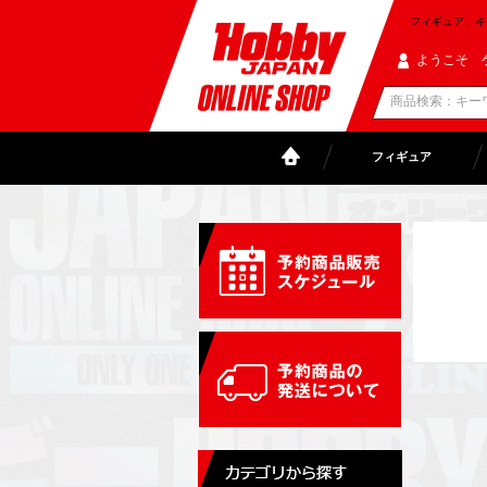
フィギュア、キャラ
ようこそ 
フィギュア