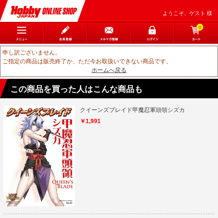
ようこそ、ゲスト 様
0
申し訳ございません。
ご指定の商品は販売終了か、ただ今お取扱いできない商品です。
ホームへ戻る
この商品を買った人はこんな商品も
クイーンズブレイド甲魔忍軍頭領シズカ
￥1,991