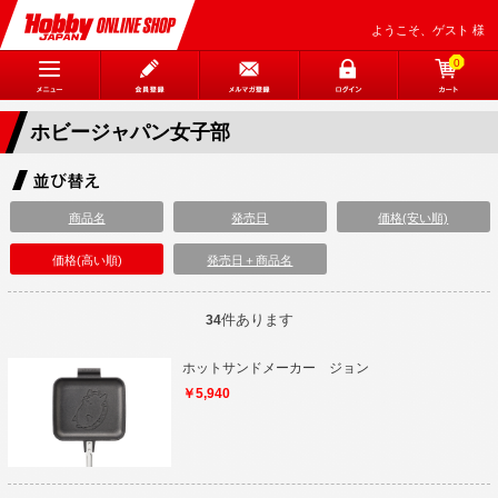
ようこそ、ゲスト 様
0
ホビージャパン女子部
商品名
発売日
価格(安い順)
価格(高い順)
発売日＋商品名
件あります
34
ホットサンドメーカー ジョン
￥5,940