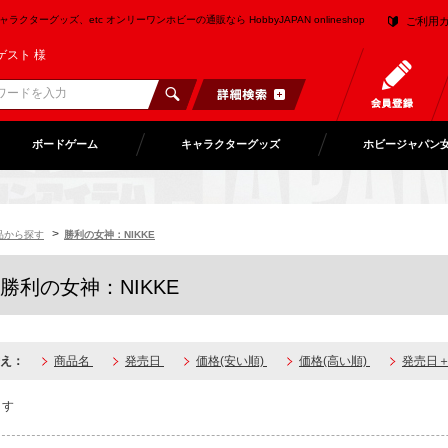
クターグッズ、etc オンリーワンホビーの通販なら HobbyJAPAN onlineshop
ご利用
ゲスト 様
ボードゲーム
キャラクターグッズ
ホビージャパン
>
品から探す
勝利の女神：NIKKE
勝利の女神：NIKKE
え：
商品名
発売日
価格(安い順)
価格(高い順)
発売日
ます