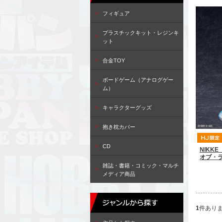
フィギュア
プラスチックキット・レジンキ
ット
合金TOY
ボードゲーム（アナログゲー
ム）
キャラクターグッズ
抱き枕カバー
CD
NIKK
オブ・
雑誌・書籍・コミック・マルチ
メディア商品
1
件あり