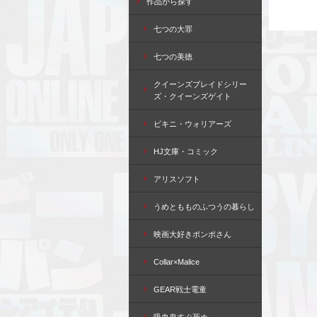
作品から探す
七つの大罪
七つの美徳
クイーンズブレイドシリー
ズ・クイーンズゲイト
ビキニ・ウォリアーズ
HJ文庫・コミック
アリスソフト
うめともものふつうの暮らし
映画大好きポンポさん
Collar×Malice
GEAR戦士電童