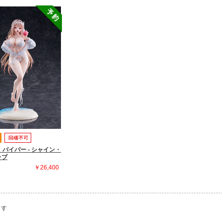
E バイパー - シャイン・
ラブ
￥26,400
ます