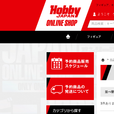
フィギュア、キャラ
ようこそ 
フィギュア
>
作
並べ替
1
件あり