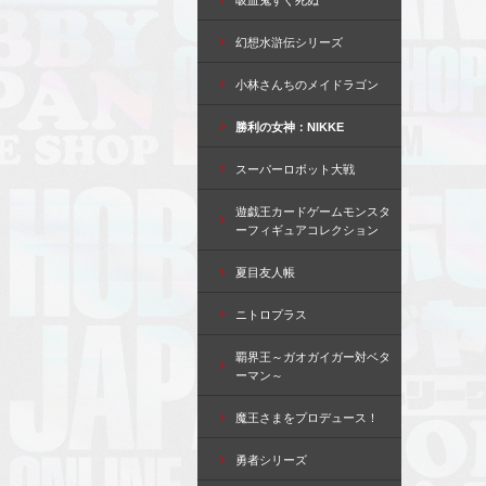
吸血鬼すぐ死ぬ
幻想水滸伝シリーズ
小林さんちのメイドラゴン
勝利の女神：NIKKE
スーパーロボット大戦
遊戯王カードゲームモンスタ
ーフィギュアコレクション
夏目友人帳
ニトロプラス
覇界王～ガオガイガー対ベタ
ーマン～
魔王さまをプロデュース！
勇者シリーズ