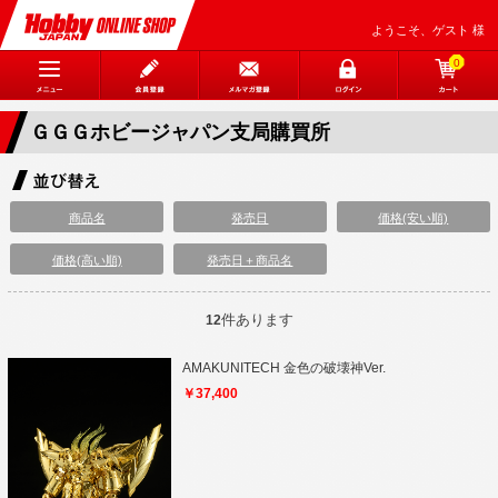
ようこそ、ゲスト 様
0
ＧＧＧホビージャパン支局購買所
商品名
発売日
価格(安い順)
価格(高い順)
発売日＋商品名
件あります
12
AMAKUNITECH 金色の破壊神Ver.
￥37,400