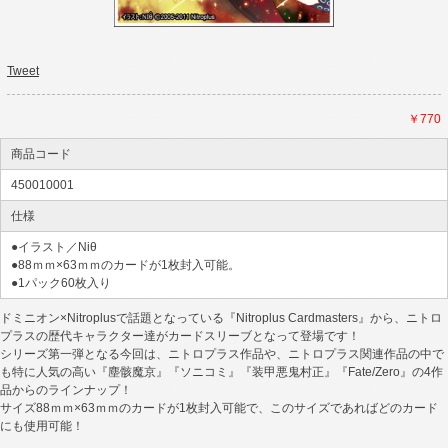
Tweet
￥770
商品コード
450010001
仕様
●イラスト／Niθ
●88ｍｍ×63ｍｍのカードが1枚封入可能。
●1パック60枚入り
ドミニオン×Nitroplusで話題となっている『Nitroplus Cardmasters』から、ニトロ
プラスの歴代キャラクター達がカードスリーブとなって登場です！
シリーズ第一弾となる今回は、ニトロプラス作品や、ニトロプラス関連作品の中で
も特に人気の高い『塵骸魔京』『ソニコミ』『装甲悪鬼村正』『Fate/Zero』の4作
品からのラインナップ！
サイズ88ｍｍ×63ｍｍのカードが1枚封入可能で、このサイズであればどのカード
にも使用可能！