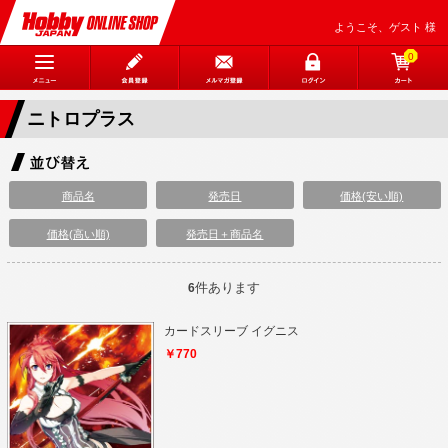
ようこそ、ゲスト 様
0
ニトロプラス
商品名
発売日
価格(安い順)
価格(高い順)
発売日＋商品名
件あります
6
カードスリーブ イグニス
￥770