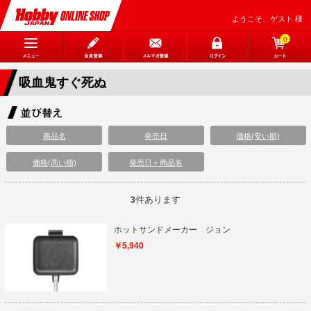
ようこそ、ゲスト 様
0
吸血鬼すぐ死ぬ
商品名
発売日
価格(安い順)
価格(高い順)
発売日＋商品名
件あります
3
ホットサンドメーカー ジョン
￥5,940