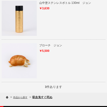
山中塗ステンレスボトル 130ml ジョン
￥3,630
ブローチ ジョン
￥5,500
件あります
3
>
>
吸血鬼すぐ死ぬ
作品から探す