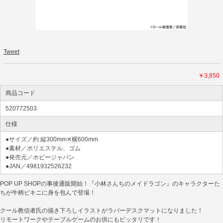
Tweet
￥3,850
商品コード
520772503
仕様
●サイズ／約 縦300mm✕横600mm
●素材／ポリエステル、ゴム
●発売元／ホビージャパン
●JAN／4981932526232
POP UP SHOPの事後通販開始！『小林さんちのメイドラゴン』のキャラクターた
ちが牛柄ビキニに身を包んで登場！
クール教信者氏の描き下ろしイラストがラバーデスクマットになりました！
リモートワークやテーブルゲームのお供にもピッタリです！