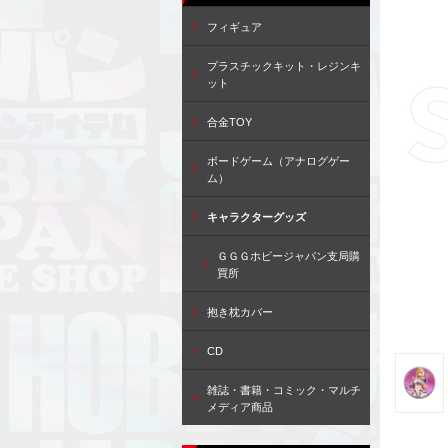
フィギュア
プラスチックキット・レジンキ
ット
合金TOY
ボードゲーム（アナログゲー
ム）
キャラクターグッズ
ＧＧＧホビージャパン支局購
買所
抱き枕カバー
CD
雑誌・書籍・コミック・マルチ
メディア商品