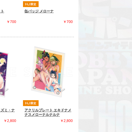
ット
缶バッジ メローナ
￥700
￥700
イズミ・ナ
アクリルプレート エキドナメ
ナスメローナルナルナ
￥2,800
￥2,800