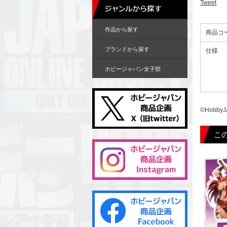
Tweet
作品から探す
商品コ
ブランドから探す
仕様
ホビージャパン女子部
©HobbyJ
こ