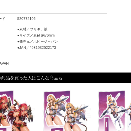
ード
520772106
●素材／ブリキ、紙
●サイズ／直径 約76mm
●発売元／ホビージャパン
●JAN／4981932522173
APAN
の商品を買った人はこんな商品も