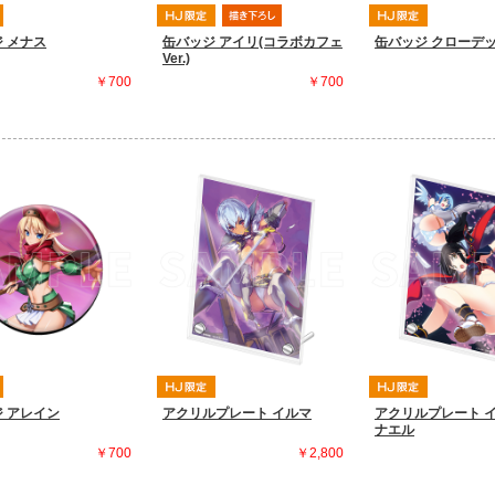
 メナス
缶バッジ アイリ(コラボカフェ
缶バッジ クローデ
Ver.)
￥700
￥700
 アレイン
アクリルプレート イルマ
アクリルプレート 
ナエル
￥700
￥2,800