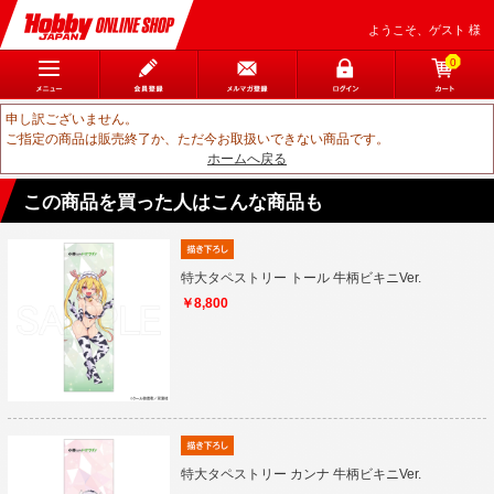
ようこそ、ゲスト 様
0
申し訳ございません。
ご指定の商品は販売終了か、ただ今お取扱いできない商品です。
ホームへ戻る
この商品を買った人はこんな商品も
特大タペストリー トール 牛柄ビキニVer.
￥8,800
特大タペストリー カンナ 牛柄ビキニVer.