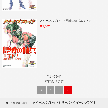
クイーンズブレイド歴戦の傭兵エキドナ
￥1,572
[41～72件]
件あります
72
1
2
>
>
クイーンズブレイドシリーズ・クイーンズゲイト
作品から探す