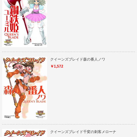
クイーンズブレイド森の番人ノワ
￥1,572
クイーンズブレイド千変の刺客メローナ