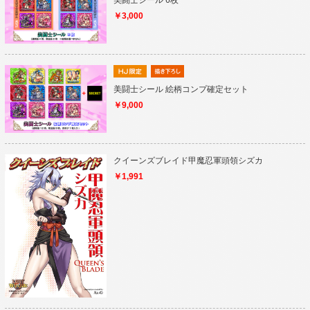
美闘士シール 6枚
￥3,000
美闘士シール 絵柄コンプ確定セット
￥9,000
クイーンズブレイド甲魔忍軍頭領シズカ
￥1,991