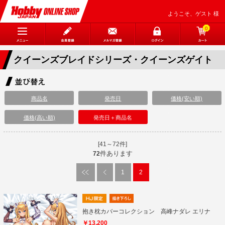
ようこそ、ゲスト 様
0
クイーンズブレイドシリーズ・クイーンズゲイト
商品名
発売日
価格(安い順)
価格(高い順)
発売日＋商品名
[41～72件]
件あります
72
1
2
抱き枕カバーコレクション 高峰ナダレ エリナ
￥13,200