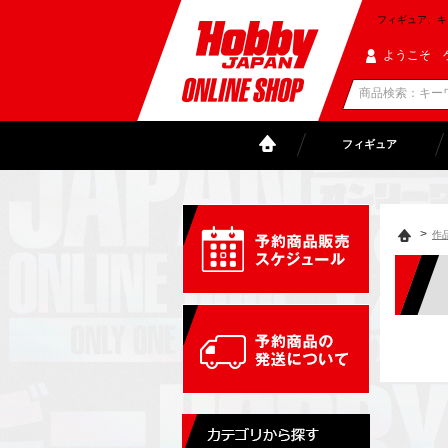
フィギュア、キャラ
ようこそ 
フィギュア
>
作